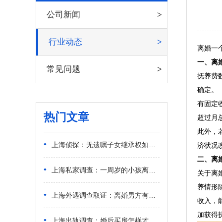
公司新闻
行业动态
离婚一
一、离
常见问题
抚养费
确定。
有固定
热门文章
超过月
此外，
•
上海侦探：无遗嘱子女继承权如何确定
济状况
二、离
•
上海私家调查：一周岁的小孩离婚判给谁
关于离
养情形
•
上海外遇调查取证：离婚男方有车怎么判
收入，
加获得
•
上海出轨调查：婚后买房怎样才能使房产归自己所有