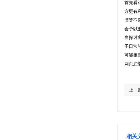
首先看
方更有
博等不
会予以
当探讨
子日常
可能相
网页底
上一
相关